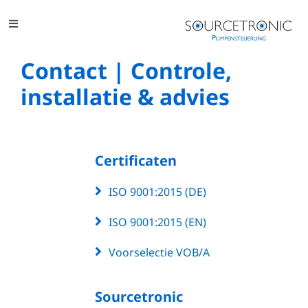
Skip
to
Toggle
content
Navigation
Oplossingen
Contact | Controle,
installatie & advies
Toepassingen
Projecten
Certificaten
Woordenlijst
ISO 9001:2015 (DE)
Contact
ISO 9001:2015 (EN)
Voorselectie VOB/A
Sourcetronic