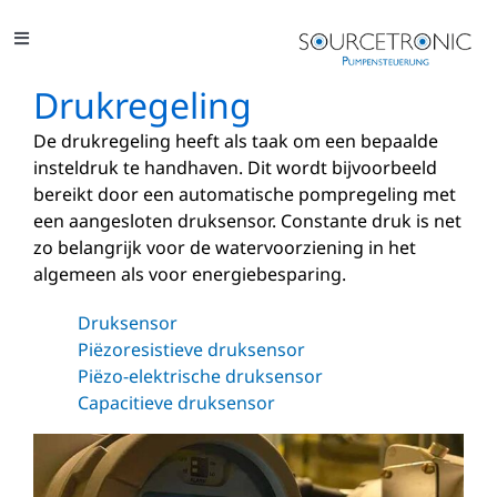
Skip
to
Toggle
content
Navigation
Oplossingen
Drukregeling
De drukregeling heeft als taak om een bepaalde
Toepassingen
insteldruk te handhaven. Dit wordt bijvoorbeeld
bereikt door een automatische pompregeling met
Projecten
een aangesloten druksensor.
Constante druk is net
zo belangrijk voor de watervoorziening in het
Woordenlijst
algemeen als voor energiebesparing.
Contact
Druksensor
Piëzoresistieve druksensor
Piëzo-elektrische druksensor
Capacitieve druksensor